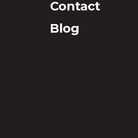
Contact
Ex
Blog
si
Ac
st
Re
co